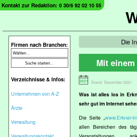
Kontakt zur Redaktion: 0 30/6 92 02 10 55
W
Die I
Firmen nach Branchen:
Mit einem 
Verzeichnisse & Infos:
Stand: Dezember 2021
Unternehmen von A-Z
Was ist alles los in E
sehr gut im Internet sehe
Ärzte
Die Seite „
www.Erkner-Int
Verwaltung
allen Bereichen des täg
Verwaltungskontakt
Veranstaltungen ank