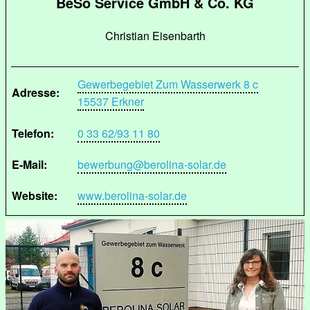
BeSo Service GmbH & Co. KG
Christian Eisenbarth
Gewerbegebiet Zum Wasserwerk 8 c
Adresse:
15537 Erkner
Telefon:
0 33 62/93 11 80
E-Mail:
bewerbung@berolina-solar.de
Website:
www.berolina-solar.de