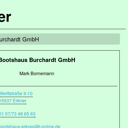
er
Burchardt GmbH
Bootshaus Burchardt GmbH
Mark Bornemann
Werftstraße 9-10
15537 Erkner
01 57/73 48 65 63
bootshaus-erkner@t-online.de