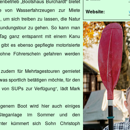
ienbetrieb „Bootshaus Burchardt“ bietet
tte von Wasserfahrzeugen zur Miete
Website:
 um sich treiben zu lassen, die Natur
kundungstour zu gehen. So kann man
 Tag ganz entspannt mit einem Kanu
gibt es ebenso gepflegte motorisierte
 ohne Führerschein gefahren werden
 zudem für Mehrtagestouren gemietet
was sportlich betätigen möchte, für den
 von SUPs zur Verfügung“, lädt Mark
eigenem Boot wird hier auch einiges
Steganlage im Sommer und den
nter kümmert sich Sohn Christoph