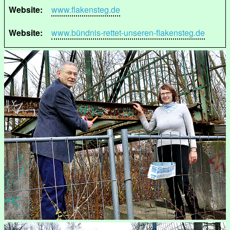
Website:
www.flakensteg.de
Website:
www.bündnis-rettet-unseren-flakensteg.de