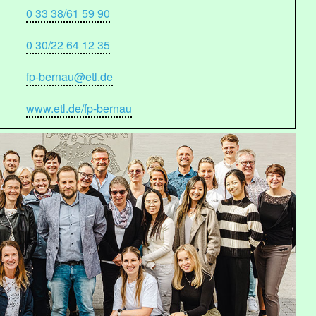
0 33 38/61 59 90
0 30/22 64 12 35
fp-bernau@etl.de
www.etl.de/fp-bernau