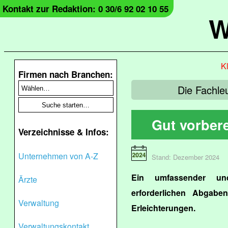
Kontakt zur Redaktion: 0 30/6 92 02 10 55
W
Kl
Firmen nach Branchen:
Die Fachle
Gut vorbere
Verzeichnisse & Infos:
Unternehmen von A-Z
Stand: Dezember 2024
Ein umfassender un
Ärzte
erforderlichen Abgaben
Verwaltung
Erleichterungen.
Verwaltungskontakt