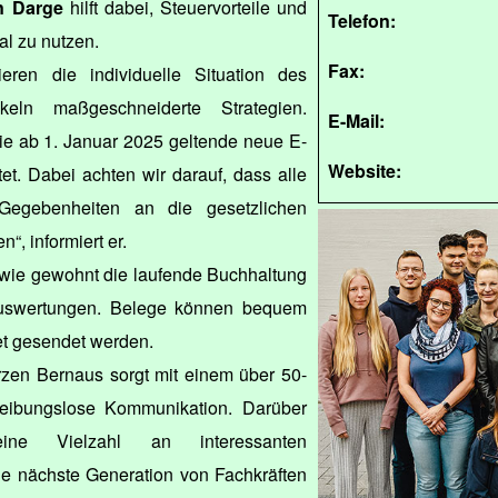
n Darge
hilft dabei, Steuervorteile und
Telefon:
al zu nutzen.
Fax:
ieren die individuelle Situation des
eln maßgeschneiderte Strategien.
E-Mail:
die ab 1. Januar 2025 geltende neue E-
Website:
et. Dabei achten wir darauf, dass alle
Gegebenheiten an die gesetzlichen
, informiert er.
 wie gewohnt die laufende Buchhaltung
 Auswertungen. Belege können bequem
et gesendet werden.
en Bernaus sorgt mit einem über 50-
reibungslose Kommunikation. Darüber
ne Vielzahl an interessanten
ie nächste Generation von Fachkräften