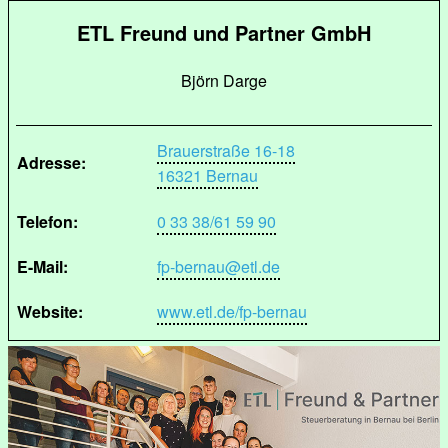
ETL Freund und Partner GmbH
Björn Darge
Brauerstraße 16-18
Adresse:
16321 Bernau
Telefon:
0 33 38/61 59 90
E-Mail:
fp-bernau@etl.de
Website:
www.etl.de/fp-bernau