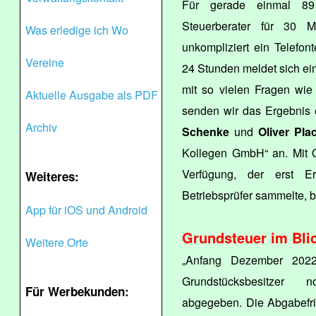
Für gerade einmal 89
Steuerberater für 30 M
Was erledige ich Wo
unkompliziert ein Telefon
Vereine
24 Stunden meldet sich e
mit so vielen Fragen wie
Aktuelle Ausgabe als PDF
senden wir das Ergebnis e
Archiv
Schenke
und
Oliver Pla
Kollegen GmbH“ an. Mit O
Verfügung, der erst E
Weiteres:
Betriebsprüfer sammelte, b
App für iOS und Android
Grundsteuer im Bli
Weitere Orte
„Anfang Dezember 2022
Grundstücksbesitzer 
Für Werbekunden:
abgegeben. Die Abgabefris