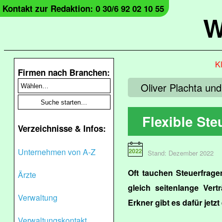
Kontakt zur Redaktion: 0 30/6 92 02 10 55
W
Kl
Firmen nach Branchen:
Oliver Plachta un
Flexible Ste
Verzeichnisse & Infos:
Unternehmen von A-Z
Stand: Dezember 2022
Oft tauchen Steuerfrage
Ärzte
gleich seitenlange Ver
Verwaltung
Erkner gibt es dafür jetz
Verwaltungskontakt