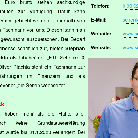
 Euro brutto stehen sachkundige
Telefon:
0 33 6
inuten zur Verfügung. Dafür kann
E-Mail:
schenk
termin gebucht werden. „Innerhalb von
in Fachmann von uns. Diesen kann man
Website:
www.sc
 gewünscht ausquetschen. Bei Bedarf
Website:
www.sc
benso schriftlich zu“, bieten
Stephan
chta
als Inhaber der „ETL Schenke &
liver Plachta steht ein Fachmann zur
rfahrungen im Finanzamt und als
evor er „die Seiten wechselte“.
ck
 haben mehr als die Hälfte aller
noch keine Grundsteuererklärung
t wurde bis 31.1.2023 verlängert. Bei