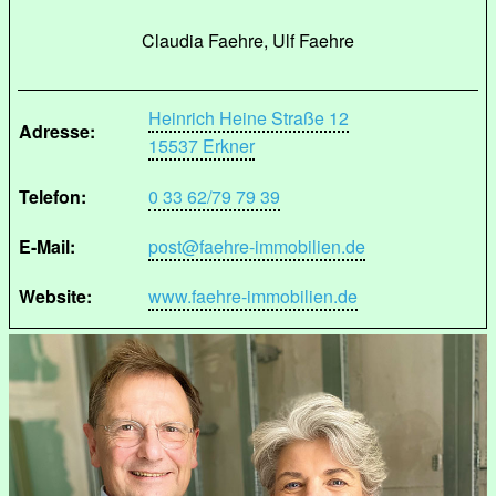
Claudia Faehre, Ulf Faehre
Heinrich Heine Straße 12
Adresse:
15537 Erkner
Telefon:
0 33 62/79 79 39
E-Mail:
post@faehre-immobilien.de
Website:
www.faehre-immobilien.de