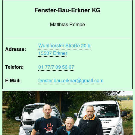
Fenster-Bau-Erkner KG
Matthias Rompe
Wuhlhorster Straße 20 b
Adresse:
15537 Erkner
Telefon:
01 77/7 09 56 07
E-Mail:
fenster.bau.erkner@gmail.com