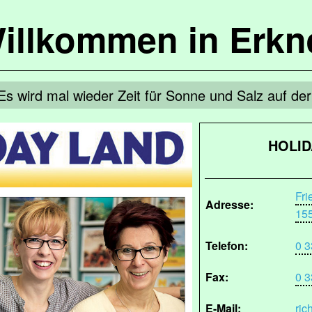
illkommen in Erkn
Es wird mal wieder Zeit für Sonne und Salz auf der
HOLID
Fri
Adresse:
15
Telefon:
0 3
Fax:
0 3
E-Mail:
ric