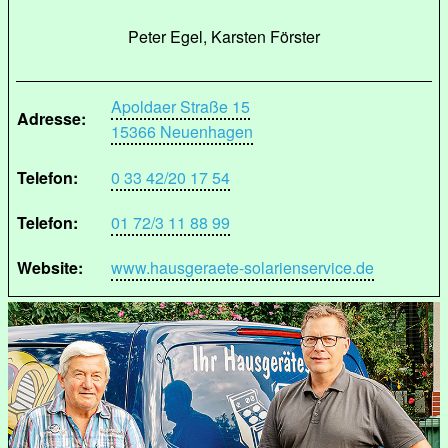
Peter Egel, Karsten Förster
Apoldaer Straße 15
Adresse:
15366 Neuenhagen
Telefon:
0 33 42/20 17 54
Telefon:
01 72/3 11 88 99
Website:
www.hausgeraete-solarienservice.de