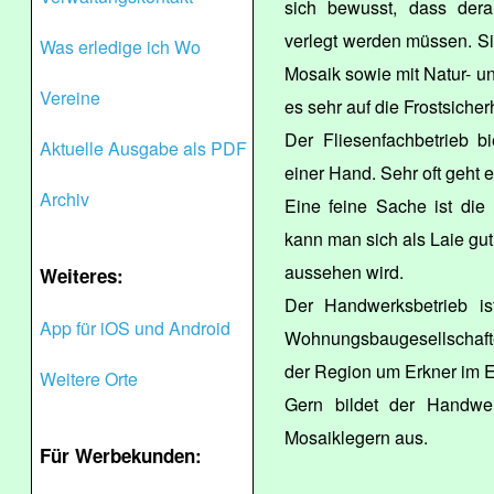
sich bewusst, dass derar
verlegt werden müssen. Sie
Was erledige ich Wo
Mosaik sowie mit Natur- u
Vereine
es sehr auf die Frostsiche
Der Fliesenfachbetrieb 
Aktuelle Ausgabe als PDF
einer Hand. Sehr oft geht 
Archiv
Eine feine Sache ist die
kann man sich als Laie gut 
aussehen wird.
Weiteres:
Der Handwerksbetrieb ist
App für iOS und Android
Wohnungsbaugesellschafte
der Region um Erkner im E
Weitere Orte
Gern bildet der Handwer
Mosaiklegern aus.
Für Werbekunden: