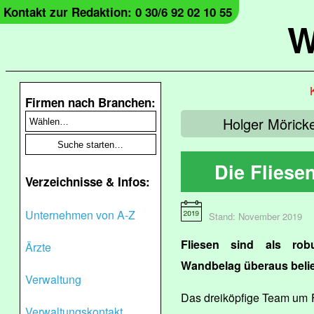
Kontakt zur Redaktion: 0 30/6 92 02 10 55
W
Firmen nach Branchen:
Holger Möricke
Die Fliese
Verzeichnisse & Infos:
Unternehmen von A-Z
Stand: November 2019
Fliesen sind als robu
Ärzte
Wandbelag überaus belie
Verwaltung
Das dreiköpfige Team um 
Verwaltungskontakt