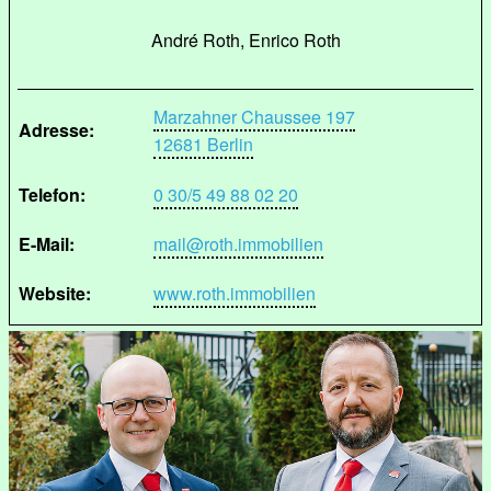
André Roth, Enrico Roth
Marzahner Chaussee 197
Adresse:
12681 Berlin
Telefon:
0 30/5 49 88 02 20
E-Mail:
mail@roth.immobilien
Website:
www.roth.immobilien