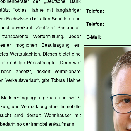
mobilienberater der „Deutsche Bank
tützt Tobias Hahne mit langjähriger
Telefon:
m Fachwissen bei allen Schritten rund
Telefon:
obilienverkauf. Zentraler Bestandteil
transparente Wertermittlung. Jeder
E-Mail:
einer möglichen Beauftragung ein
eies Wertgutachten. Dieses bietet eine
 die richtige Preisstrategie. „Denn wer
och ansetzt, riskiert vermeidbare
n Verkaufsverlauf“, gibt Tobias Hahne
n Marktbedingungen genau und weiß,
tzung und Vermarktung einer Immobilie
ucht sind derzeit Wohnhäuser mit
edarf“, so der Immobilienkaufmann.