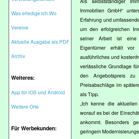
Als selbstständiger Im
Immobilien GmbH“ unters
Was erledige ich Wo
Erfahrung und umfassende
Vereine
um den erfolgreichen Imm
seiner Arbeit ist eine 
Aktuelle Ausgabe als PDF
Eigentümer erhält vor 
Archiv
ausführliches und kostenfr
verlässliche Grundlage für
den Angebotspreis zu h
Weiteres:
Preisabschläge im spätere
App für iOS und Android
als Tipp.
„Ich kenne die aktuelle
Weitere Orte
worauf es bei der Einschä
ankommt. Besonders ges
Für Werbekunden:
geringem Modernisierungsb