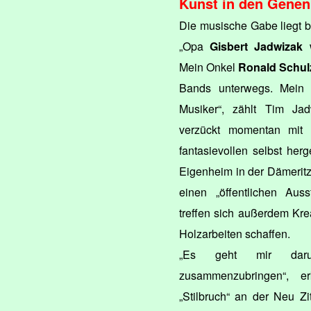
Kunst in den Genen
Die musische Gabe liegt b
„Opa
Gisbert Jadwizak
w
Mein Onkel
Ronald Schul
Bands unterwegs. Mein
Musiker“, zählt Tim Ja
verzückt momentan mit ih
fantasievollen selbst her
Eigenheim in der Dämeritzs
einen „öffentlichen Aus
treffen sich außerdem Kre
Holzarbeiten schaffen.
„Es geht mir darum
zusammenzubringen“, er
„Stilbruch“ an der Neu Zi