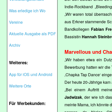
Indie-Rockband „Bleeding
Was erledige ich Wo
„Wir waren total überrasc
aus Erkner stammende S
Vereine
Bandkollegen
Fabian Fre
Aktuelle Ausgabe als PDF
Bassistin
Hannah Steinbr
Archiv
Marvellous und Ch
„Wir haben etwa ein Dutz
Weiteres:
Bewerbung hatten wir die T
App für iOS und Android
‚Chapka Tap Dance‘ eingere
Der heute 20-Jährige kam
Weitere Orte
„Bei einem Auftritt mein
Jadwizak
, der wie ich d
Für Werbekunden:
meinte Mama, ich könnte 