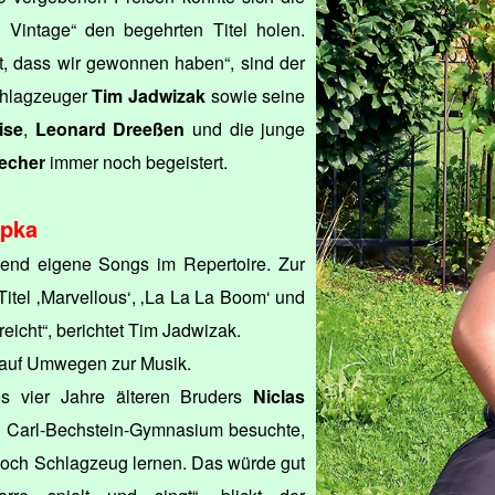
 Vintage“ den begehrten Titel holen.
ht, dass wir gewonnen haben“, sind der
chlagzeuger
Tim Jadwizak
sowie seine
ise
,
Leonard Dreeßen
und die junge
echer
immer noch begeistert.
apka
end eigene Songs im Repertoire. Zur
itel ‚Marvellous‘, ‚La La La Boom‘ und
icht“, berichtet Tim Jadwizak.
 auf Umwegen zur Musik.
es vier Jahre älteren Bruders
Niclas
as Carl-Bechstein-Gymnasium besuchte,
doch Schlagzeug lernen. Das würde gut