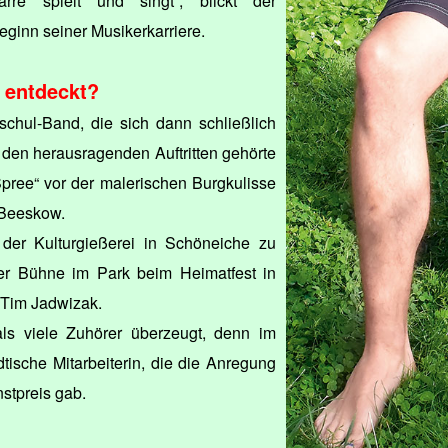
rre spielt und singt“, blickt der
eginn seiner Musikerkarriere.
 entdeckt?
schul-Band, die sich dann schließlich
 den herausragenden Auftritten gehörte
pree“ vor der malerischen Burgkulisse
 Beeskow.
der Kulturgießerei in Schöneiche zu
er Bühne im Park beim Heimatfest in
t Tim Jadwizak.
ls viele Zuhörer überzeugt, denn im
tische Mitarbeiterin, die die Anregung
stpreis gab.