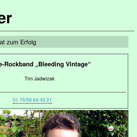
er
at zum Erfolg
ie-Rockband „Bleeding Vintage“
Tim Jadwizak
01 76/56 64 43 21