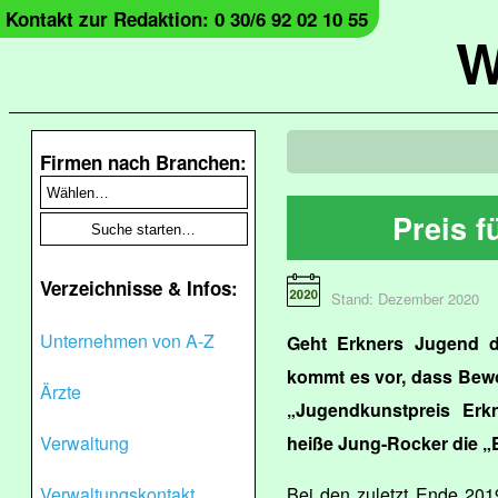
Kontakt zur Redaktion: 0 30/6 92 02 10 55
W
Firmen nach Branchen:
Preis f
Verzeichnisse & Infos:
Stand: Dezember 2020
Unternehmen von A-Z
Geht Erkners Jugend di
kommt es vor, dass Bew
Ärzte
„Jugendkunstpreis Er
Verwaltung
heiße Jung-Rocker die „E
Verwaltungskontakt
Bei den zuletzt Ende 201