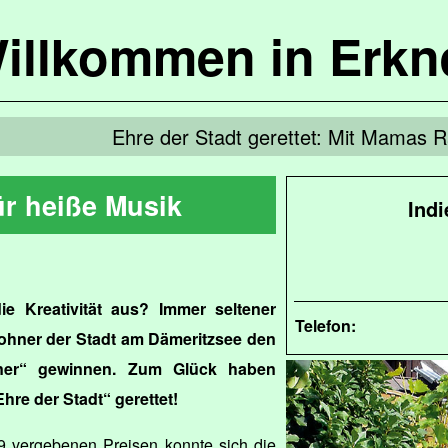
illkommen in Erkn
Ehre der Stadt gerettet: Mit Mamas R
ür heiße Musik
Ind
e Kreativität aus? Immer seltener
Telefon:
ohner der Stadt am Dämeritzsee den
kner“ gewinnen. Zum Glück haben
hre der Stadt“ gerettet!
9 vergebenen Preisen konnte sich die