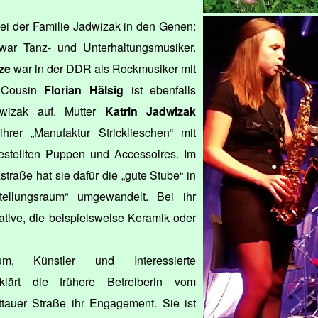
ei der Familie Jadwizak in den Genen:
ar Tanz- und Unterhaltungsmusiker.
ze
war in der DDR als Rockmusiker mit
 Cousin
Florian Hälsig
ist ebenfalls
dwizak auf. Mutter
Katrin Jadwizak
rer „Manufaktur Stricklieschen“ mit
gestellten Puppen und Accessoires. Im
traße hat sie dafür die „gute Stube“ in
stellungsraum“ umgewandelt. Bei ihr
ative, die beispielsweise Keramik oder
, Künstler und Interessierte
klärt die frühere Betreiberin vom
ttauer Straße ihr Engagement. Sie ist