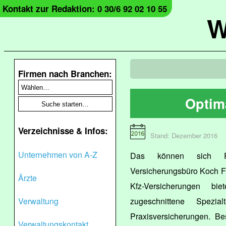
Kontakt zur Redaktion: 0 30/6 92 02 10 55
W
Firmen nach Branchen:
Optim
Verzeichnisse & Infos:
Stand: Dezember 2016
Unternehmen von A-Z
Das können sich Pr
Versicherungsbüro Koch F
Ärzte
Kfz-Versicherungen bi
Verwaltung
zugeschnittene Spezi
Praxisversicherungen. B
Verwaltungskontakt