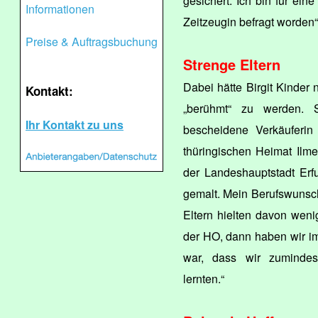
gesichert. Ich bin für eine
Informationen
Zeitzeugin befragt worden“
Preise & Auftragsbuchung
Strenge Eltern
Dabei hätte Birgit Kinder
Kontakt:
„berühmt“ zu werden. S
Ihr Kontakt zu uns
bescheidene Verkäuferin 
thüringischen Heimat Ilme
der Landeshauptstadt Erfu
gemalt. Mein Berufswunsc
Eltern hielten davon weni
der HO, dann haben wir im
war, dass wir zumindes
lernten.“