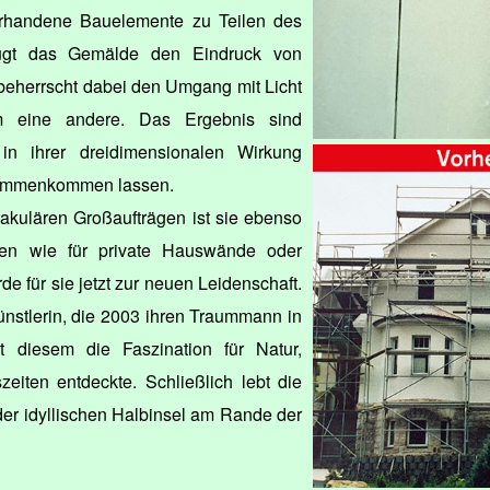
rhandene Bauelemente zu Teilen des
zeugt das Gemälde den Eindruck von
 beherrscht dabei den Umgang mit Licht
 eine andere. Das Ergebnis sind
 in ihrer dreidimensionalen Wirkung
usammenkommen lassen.
kulären Großaufträgen ist sie ebenso
iten wie für private Hauswände oder
de für sie jetzt zur neuen Leidenschaft.
ünstlerin, die 2003 ihren Traummann in
t diesem die Faszination für Natur,
eiten entdeckte. Schließlich lebt die
der idyllischen Halbinsel am Rande der