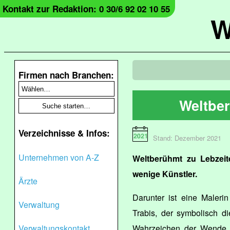
Kontakt zur Redaktion: 0 30/6 92 02 10 55
W
Firmen nach Branchen:
Weltbe
Verzeichnisse & Infos:
Stand: Dezember 2021
Unternehmen von A-Z
Weltberühmt zu Lebzeit
wenige Künstler.
Ärzte
Darunter ist eine Maleri
Verwaltung
Trabis, der symbolisch d
Verwaltungskontakt
Wahrzeichen der Wende. E