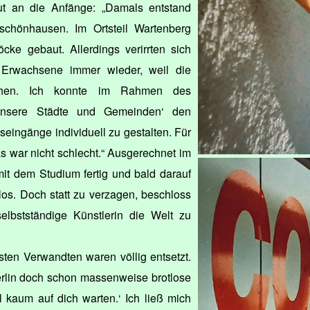
ut an die Anfänge: „Damals entstand
chönhausen. Im Ortsteil Wartenberg
e gebaut. Allerdings verirrten sich
Erwachsene immer wieder, weil die
ahen. Ich konnte im Rahmen des
unsere Städte und Gemeinden‘ den
eingänge individuell zu gestalten. Für
s war nicht schlecht.“ Ausgerechnet im
it dem Studium fertig und bald darauf
e los. Doch statt zu verzagen, beschloss
 selbstständige Künstlerin die Welt zu
sten Verwandten waren völlig entsetzt.
Berlin doch schon massenweise brotlose
 kaum auf dich warten.‘ Ich ließ mich