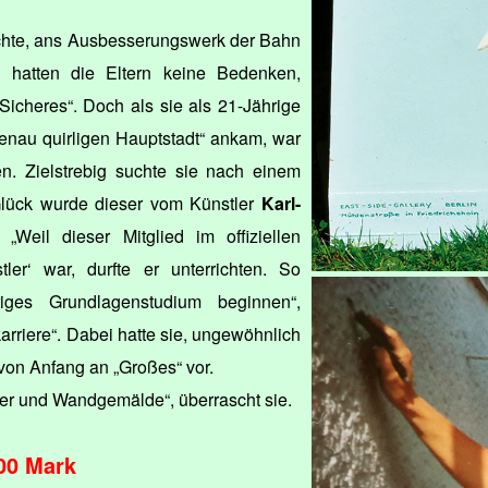
uchte, ans Ausbesserungswerk der Bahn
 hatten die Eltern keine Bedenken,
 Sicheres“. Doch als sie als 21-Jährige
menau quirligen Hauptstadt“ ankam, war
n. Zielstrebig suchte sie nach einem
Glück wurde dieser vom Künstler
Karl-
 „Weil dieser Mitglied im offiziellen
ler‘ war, durfte er unterrichten. So
riges Grundlagenstudium beginnen“,
karriere“. Dabei hatte sie, ungewöhnlich
 von Anfang an „Großes“ vor.
lder und Wandgemälde“, überrascht sie.
00 Mark