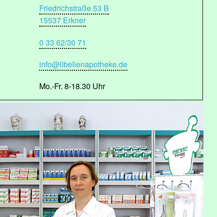
Friedrichstraße 53 B
15537 Erkner
0 33 62/30 71
info@libellenapotheke.de
Mo.-Fr. 8-18.30 Uhr