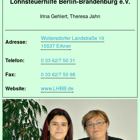
Lohnsteuerhilfe Berlin-Brandenburg e.V.
Irina Gehlert, Theresa Jahn
Woltersdorfer Landstraße 19
Adresse:
15537 Erkner
Telefon:
0 33 62/7 50 31
Fax:
0 33 62/7 50 98
Website:
www.LHBB.de