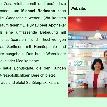
 Zusatzstoffe bereit und berät dazu
Website:
ekenteam um
Michael Redmann
kann
die Waagschale werfen: „Wir konnten
iläum feiern.“ Die „Maulbeer Apotheke“
ür eine umfassende Betreuung mit
eitspräparaten und hochwertigen
 Das Sortiment mit Homöopathie und
ter ausgebaut. Das breite Warenlager
higkeit der Medikamente.
ie neue Bonuskarte, die den Kunden
-rezeptpflichtigen Bereich bietet.
 aus und bietet Schülerpraktika an.