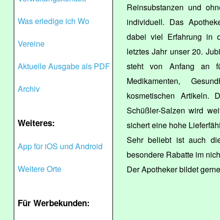
Reinsubstanzen und ohne
Was erledige ich Wo
individuell. Das Apoth
dabei viel Erfahrung in 
Vereine
letztes Jahr unser 20. Jub
Aktuelle Ausgabe als PDF
steht von Anfang an f
Medikamenten, Gesundh
Archiv
kosmetischen Artikeln.
Schüßler-Salzen wird wei
Weiteres:
sichert eine hohe Lieferfä
Sehr beliebt ist auch d
App für iOS und Android
besondere Rabatte im nicht
Weitere Orte
Der Apotheker bildet gerne
Für Werbekunden: