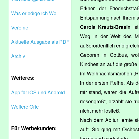
Erkner, der Friedrichst
Was erledige ich Wo
Entspannung nach ihrem 
Carola Krautz-Brasin
ist
Vereine
Weg in der Welt des Mu
Aktuelle Ausgabe als PDF
außerordentlich erfolgreich
Geboren in Cottbus, wol
Archiv
Kindheit an auf die große 
im Weihnachtsmärchen ‚Ro
Weiteres:
in der ersten Reihe. Als d
mir stand, waren die Aufr
App für iOS und Android
riesengroß“, erzählt sie 
Weitere Orte
nicht mehr losließ.
Nach dem Abitur lernte s
Für Werbekunden:
auf“. Sie ging mit Orche
tanzte und moderierte.