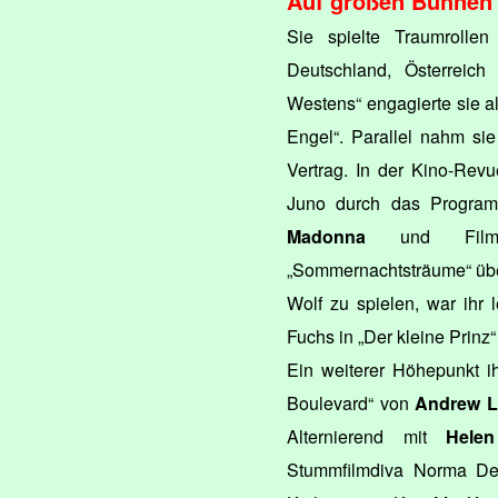
Auf großen Bühnen
Sie spielte Traumrolle
Deutschland, Österreic
Westens“ engagierte sie al
Engel“. Parallel nahm sie 
Vertrag. In der Kino-Revu
Juno durch das Program
Madonna
und Film
„Sommernachtsträume“ über
Wolf zu spielen, war ihr l
Fuchs in „Der kleine Prinz
Ein weiterer Höhepunkt i
Boulevard“ von
Andrew L
Alternierend mit
Hele
Stummfilmdiva Norma Des