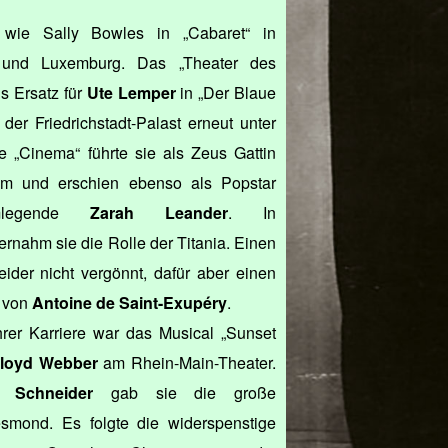
n wie Sally Bowles in „Cabaret“ in
h und Luxemburg. Das „Theater des
s Ersatz für
Ute Lemper
in „Der Blaue
der Friedrichstadt-Palast erneut unter
e „Cinema“ führte sie als Zeus Gattin
m und erschien ebenso als Popstar
legende
Zarah Leander
. In
nahm sie die Rolle der Titania. Einen
eider nicht vergönnt, dafür aber einen
“ von
Antoine de Saint-Exupéry
.
hrer Karriere war das Musical „Sunset
loyd Webber
am Rhein-Main-Theater.
n Schneider
gab sie die große
mond. Es folgte die widerspenstige