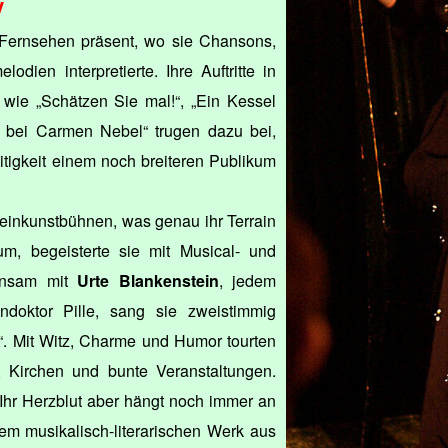
V
Fernsehen präsent, wo sie Chansons,
dien interpretierte. Ihre Auftritte in
ie „Schätzen Sie mal!“, „Ein Kessel
 bei Carmen Nebel“ trugen dazu bei,
eitigkeit einem noch breiteren Publikum
leinkunstbühnen, was genau ihr Terrain
m, begeisterte sie mit Musical- und
insam mit
Urte Blankenstein
, jedem
doktor Pille, sang sie zweistimmig
“. Mit Witz, Charme und Humor tourten
 Kirchen und bunte Veranstaltungen.
hr Herzblut aber hängt noch immer an
em musikalisch-literarischen Werk aus