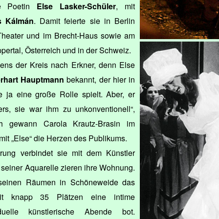
ie Poetin
Else Lasker-Schüler
, mit
s Kálmán
. Damit feierte sie in Berlin
Theater und im Brecht-Haus sowie am
ertal, Österreich und in der Schweiz.
igens der Kreis nach Erkner, denn Else
rhart Hauptmann
bekannt, der hier in
 ja eine große Rolle spielt. Aber, er
rs, sie war ihm zu unkonventionell“,
h gewann Carola Krautz-Brasin im
it „Else“ die Herzen des Publikums.
rung verbindet sie mit dem Künstler
e seiner Aquarelle zieren ihre Wohnung.
n seinen Räumen in Schöneweide das
 mit knapp 35 Plätzen eine intime
duelle künstlerische Abende bot.