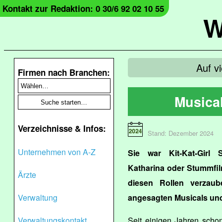
Kontakt zur Redaktion: 0 30/6 92 02 10 55
W
Auf v
Firmen nach Branchen:
Musical
Verzeichnisse & Infos:
Stand: Dezember 2024
Unternehmen von A-Z
Sie war Kit-Kat-Girl 
Katharina oder Stummfi
Ärzte
diesen Rollen verzaube
Verwaltung
angesagten Musicals un
Verwaltungskontakt
Seit einigen Jahren scho