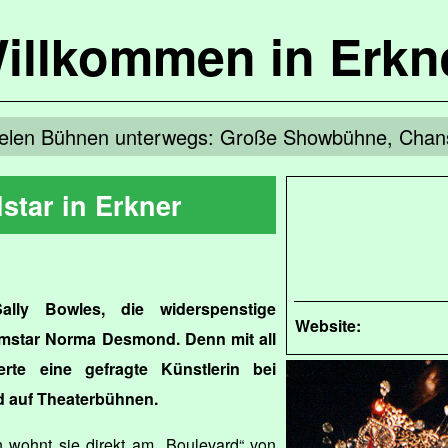
illkommen in Erkn
ielen Bühnen unterwegs: Große Showbühne, Chans
star in Erkner
Sally Bowles, die widerspenstige
Website:
lmstar Norma Desmond. Denn mit all
rte eine gefragte Künstlerin bei
d auf Theaterbühnen.
n wohnt sie direkt am „Boulevard“ von