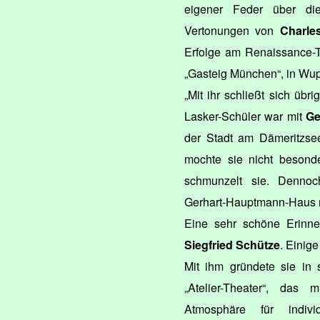
eigener Feder über d
Vertonungen von
Charle
Erfolge am Renaissance-
„Gasteig München“, in Wupp
„Mit ihr schließt sich übr
Lasker-Schüler war mit
Ge
der Stadt am Dämeritzsee
mochte sie nicht besonde
schmunzelt sie. Dennoc
Gerhart-Hauptmann-Haus m
Eine sehr schöne Erinne
Siegfried Schütze
. Einig
Mit ihm gründete sie i
„Atelier-Theater“, das
Atmosphäre für indivi