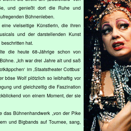
raße, und genießt dort die Ruhe und
aufregenden Bühnenleben.
 eine vielseitige Künstlerin, die ihren
sicals und der darstellenden Kunst
 beschritten hat.
lte die heute 68-Jährige schon von
Bühne. „Ich war drei Jahre alt und saß
tkäppchen‘ im ‚Staatstheater Cottbus‘
er böse Wolf plötzlich so leibhaftig vor
egung und gleichzeitig die Faszination
rückblickend von einem Moment, der sie
ie das Bühnenhandwerk „von der Pike
stern und Bigbands auf Tournee, sang,