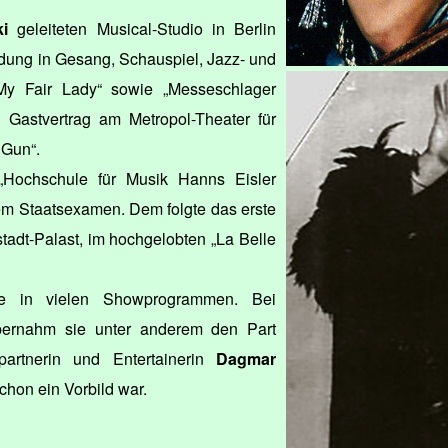
i
geleiteten Musical-Studio in Berlin
ldung in Gesang, Schauspiel, Jazz- und
„My Fair Lady“ sowie „Messeschlager
Gastvertrag am Metropol-Theater für
 Gun“.
„Hochschule für Musik Hanns Eisler
dem Staatsexamen. Dem folgte das erste
adt-Palast, im hochgelobten „La Belle
sie in vielen Showprogrammen. Bei
ernahm sie unter anderem den Part
partnerin und Entertainerin
Dagmar
schon ein Vorbild war.