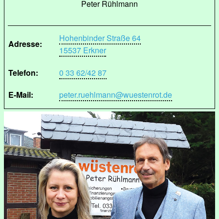
Peter Rühlmann
Hohenbinder Straße 64
Adresse:
15537 Erkner
Telefon:
0 33 62/42 87
E-Mail:
peter.ruehlmann@wuestenrot.de