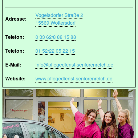
Vogelsdorfer Straße 2
Adresse:
15569 Woltersdorf
Telefon:
0 33 62/8 88 15 88
Telefon:
01 52/22 05 22 15
E-Mail:
info@pflegedienst-seniorenreich.de
Website:
www.pflegedienst-seniorenreich.de