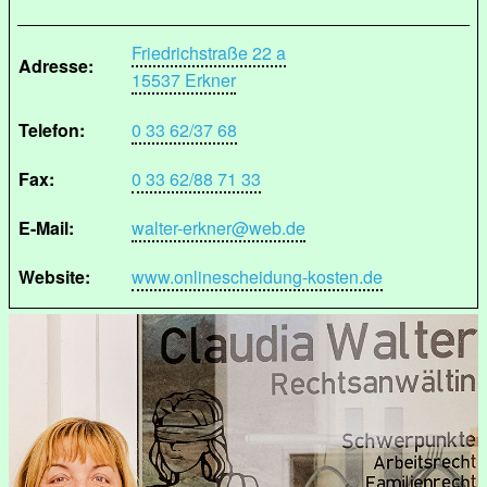
Friedrichstraße 22 a
Adresse:
15537 Erkner
Telefon:
0 33 62/37 68
Fax:
0 33 62/88 71 33
E-Mail:
walter-erkner@web.de
Website:
www.onlinescheidung-kosten.de