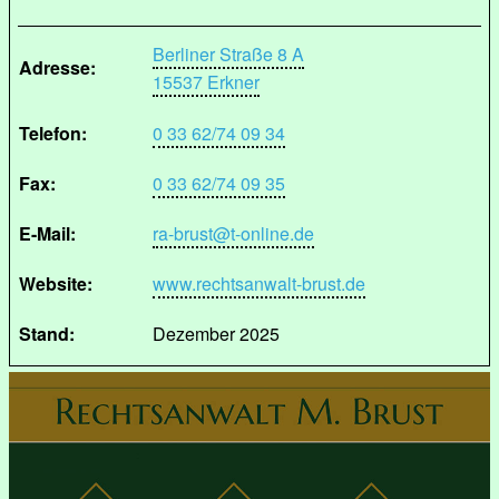
Berliner Straße 8 A
Adresse:
15537 Erkner
Telefon:
0 33 62/74 09 34
Fax:
0 33 62/74 09 35
E-Mail:
ra-brust@t-online.de
Website:
www.rechtsanwalt-brust.de
Stand:
Dezember 2025