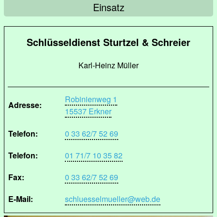
Einsatz
Schlüsseldienst Sturtzel & Schreier
Karl-Heinz Müller
Robinienweg 1
Adresse:
15537 Erkner
Telefon:
0 33 62/7 52 69
Telefon:
01 71/7 10 35 82
Fax:
0 33 62/7 52 69
E-Mail:
schluesselmueller@web.de