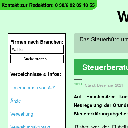
Kontakt zur Redaktion: 0 30/6 92 02 10 55
W
Das Steuerbüro um 
Firmen nach Branchen:
Steuerberat
Verzeichnisse & Infos:
Stand: Dezember 2021
Unternehmen von A-Z
Auf Hausbesitzer ko
Ärzte
Neuregelung der Grundst
Steuererklärung abgebe
Verwaltung
„Bisher war der Einhei
Verwaltungskontakt