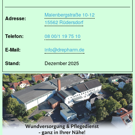
Maienbergstraße 10-12
Adresse:
15562 Rüdersdorf
Telefon:
08 00/1 19 75 10
E-Mail:
info@drepharm.de
Stand:
Dezember 2025