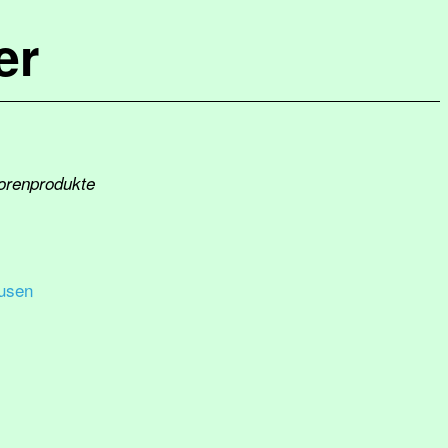
er
iorenprodukte
usen