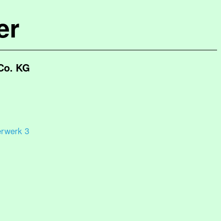
er
Co. KG
rwerk 3