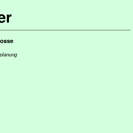
er
Bosse
tplanung