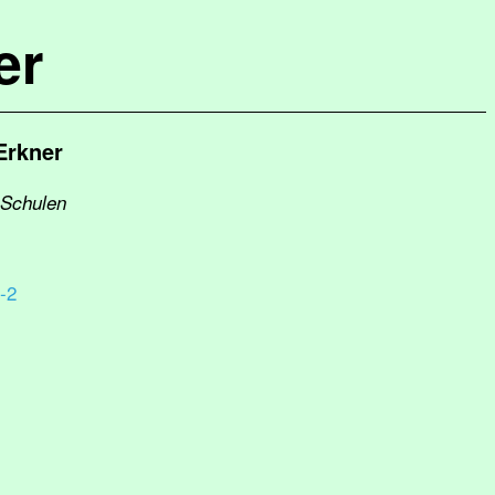
er
Erkner
 Schulen
-2