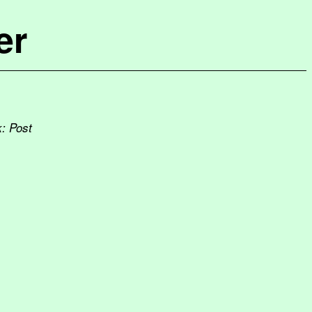
er
k: Post