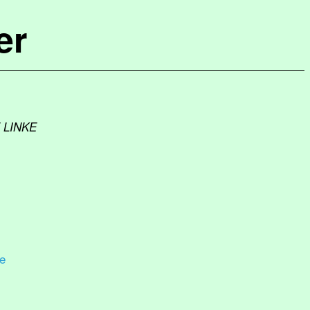
er
E LINKE
e