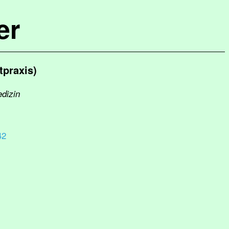
er
tpraxis)
edizin
42