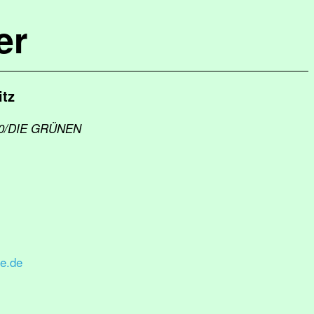
er
itz
 90/DIE GRÜNEN
e.de