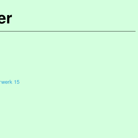
er
rwerk 15