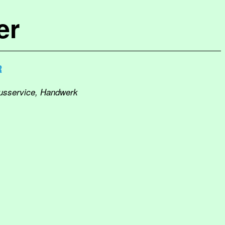
er
R
ausservice, Handwerk