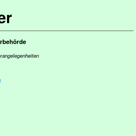
er
erbehörde
erangelegenheiten
3