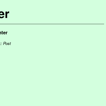
er
nter
k: Post