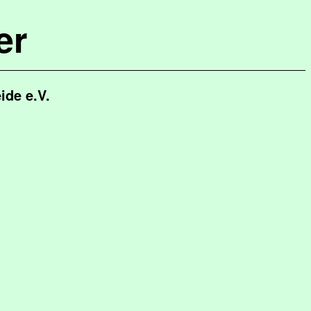
er
ide e.V.