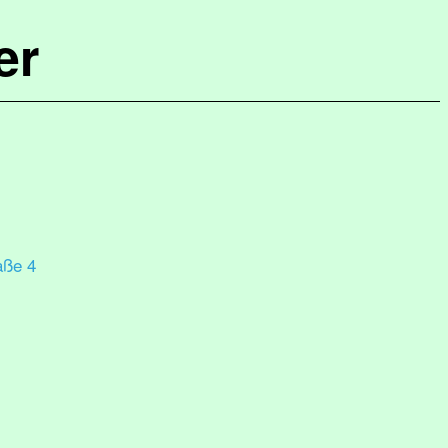
er
aße 4