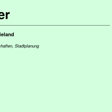
er
ieland
chaften, Stadtplanung