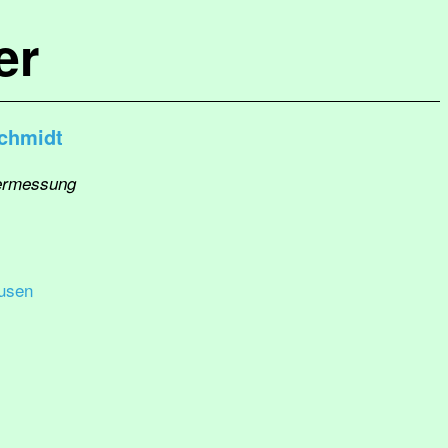
er
chmidt
Vermessung
usen