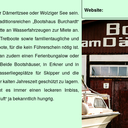
Website:
er Dämeritzsee oder Wolziger See sein.
ditionsreichen „Bootshaus Burchardt“
lette an Wasserfahrzeugen zur Miete an.
Tretboote sowie familientaugliche und
te, für die kein Führerschein nötig ist.
an zudem einen Ferienbungalow oder
Beide Bootshäuser, in Erkner und in
sserliegeplätze für Skipper und die
r kalten Jahreszeit geschützt zu lagern.
bt es immer einen leckeren Imbiss,
uft“ ja bekanntlich hungrig.