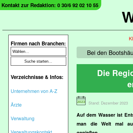
Kontakt zur Redaktion: 0 30/6 92 02 10 55
W
Kl
Firmen nach Branchen:
Bei den Bootshä
Die Regi
Verzeichnisse & Infos:
e
Unternehmen von A-Z
Stand: Dezember 2023
Ärzte
Auf dem Wasser ist Ent
Verwaltung
man die Welt mal au
Verwaltungskontakt
genießen.