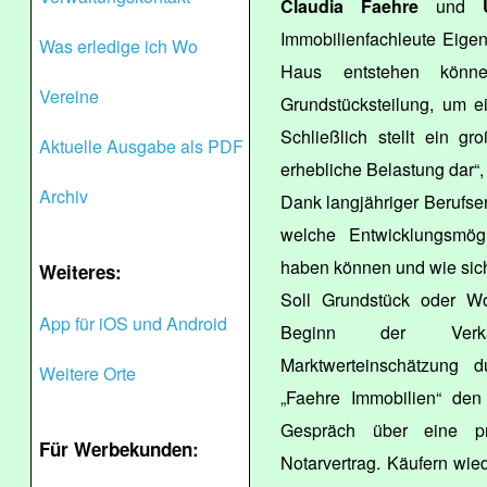
Claudia Faehre
und
Immobilienfachleute Eige
Was erledige ich Wo
Haus entstehen können
Vereine
Grundstücksteilung, um e
Schließlich stellt ein g
Aktuelle Ausgabe als PDF
erhebliche Belastung dar“,
Archiv
Dank langjähriger Berufse
welche Entwicklungsmögl
haben können und wie sich
Weiteres:
Soll Grundstück oder W
App für iOS und Android
Beginn der Verkauf
Marktwerteinschätzung d
Weitere Orte
„Faehre Immobilien“ den
Gespräch über eine pro
Für Werbekunden:
Notarvertrag. Käufern wie