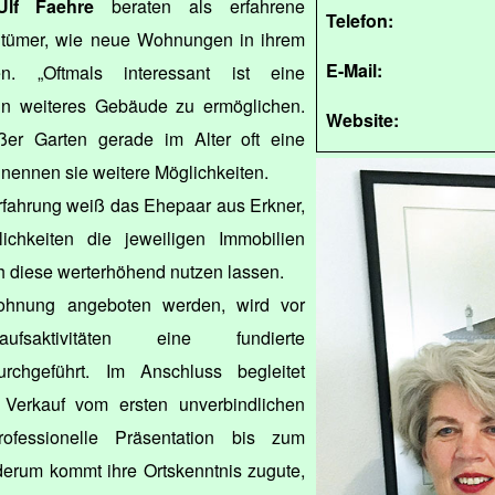
Ulf Faehre
beraten als erfahrene
Telefon:
ntümer, wie neue Wohnungen in ihrem
E-Mail:
. „Oftmals interessant ist eine
in weiteres Gebäude zu ermöglichen.
Website:
roßer Garten gerade im Alter oft eine
 nennen sie weitere Möglichkeiten.
rfahrung weiß das Ehepaar aus Erkner,
ichkeiten die jeweiligen Immobilien
 diese werterhöhend nutzen lassen.
ohnung angeboten werden, wird vor
saktivitäten eine fundierte
urchgeführt. Im Anschluss begleitet
 Verkauf vom ersten unverbindlichen
fessionelle Präsentation bis zum
derum kommt ihre Ortskenntnis zugute,