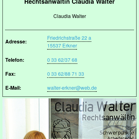
Rechtsanwältin Claudia Walter
Claudia Walter
Friedrichstraße 22 a
Adresse:
15537 Erkner
Telefon:
0 33 62/37 68
Fax:
0 33 62/88 71 33
E-Mail:
walter-erkner@web.de