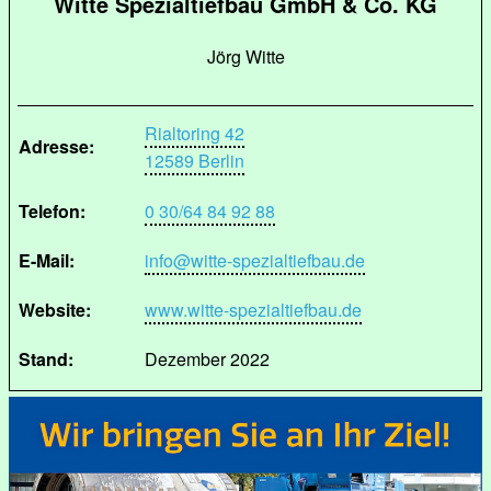
Witte Spezialtiefbau GmbH & Co. KG
Jörg Witte
Rialtoring 42
Adresse:
12589 Berlin
Telefon:
0 30/64 84 92 88
E-Mail:
info@witte-spezialtiefbau.de
Website:
www.witte-spezialtiefbau.de
Stand:
Dezember 2022