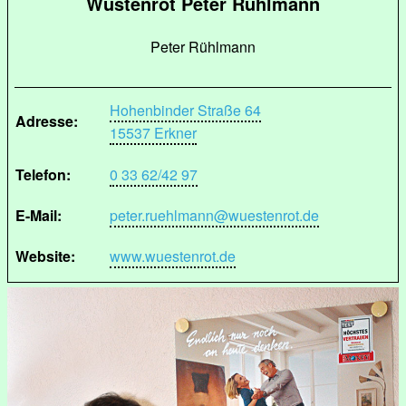
Wüstenrot Peter Rühlmann
Peter Rühlmann
Hohenbinder Straße 64
Adresse:
15537 Erkner
Telefon:
0 33 62/42 97
E-Mail:
peter.ruehlmann@wuestenrot.de
Website:
www.wuestenrot.de