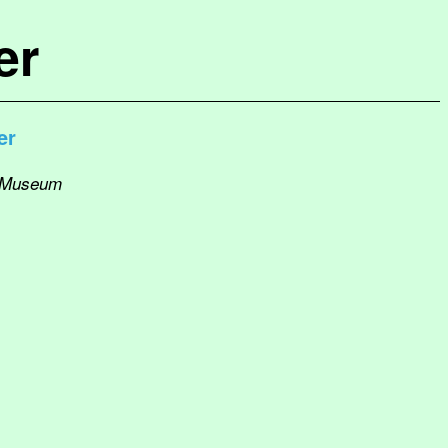
er
er
: Museum